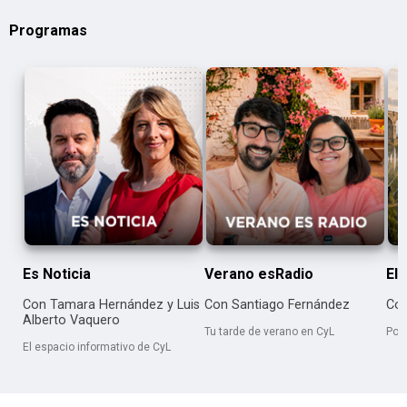
Programas
Es Noticia
Verano esRadio
El 
Con Tamara Hernández y Luis
Con Santiago Fernández
Con
Alberto Vaquero
Tu tarde de verano en CyL
Por
El espacio informativo de CyL