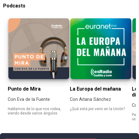
Podcasts
Punto de Mira
La Europa del mañana
Lo
di
Con Eva de la Fuente
Con Aitana Sánchez
Con
Hablamos de lo que nos rodea,
¿Qué está por venir en la Unión?
viendo desde varios ángulos
Peq
resu