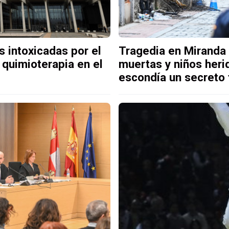
 intoxicadas por el
Tragedia en Miranda 
e quimioterapia en el
muertas y niños heri
escondía un secreto 