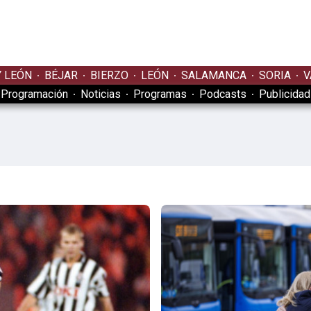
Y LEÓN
BÉJAR
BIERZO
LEÓN
SALAMANCA
SORIA
V
Programación
Noticias
Programas
Podcasts
Publicidad