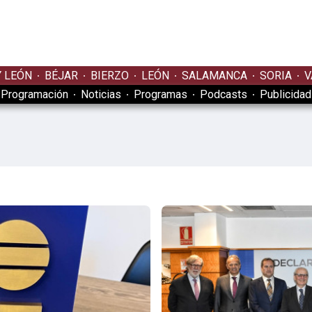
Y LEÓN
BÉJAR
BIERZO
LEÓN
SALAMANCA
SORIA
V
Programación
Noticias
Programas
Podcasts
Publicidad