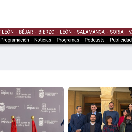
Y LEÓN
BÉJAR
BIERZO
LEÓN
SALAMANCA
SORIA
V
Programación
Noticias
Programas
Podcasts
Publicidad