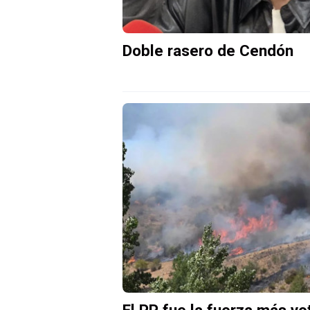
Doble rasero de Cendón
El PP fue la fuerza más vo