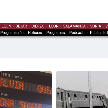
Y LEÓN
BÉJAR
BIERZO
LEÓN
SALAMANCA
SORIA
V
Programación
Noticias
Programas
Podcasts
Publicidad