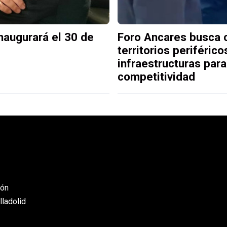
inaugurará el 30 de
Foro Ancares busca
territorios periféric
infraestructuras par
competitividad
eón
lladolid