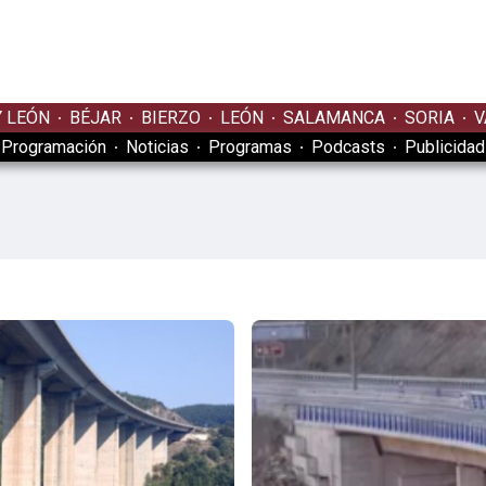
Y LEÓN
BÉJAR
BIERZO
LEÓN
SALAMANCA
SORIA
V
Programación
Noticias
Programas
Podcasts
Publicidad