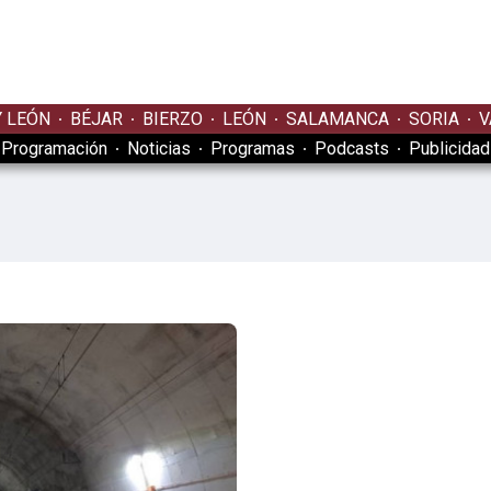
Y LEÓN
BÉJAR
BIERZO
LEÓN
SALAMANCA
SORIA
V
Programación
Noticias
Programas
Podcasts
Publicidad