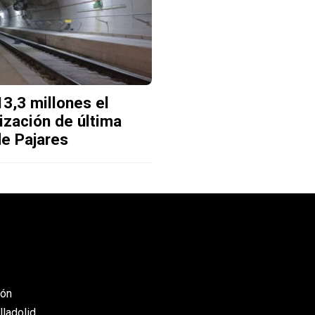
3,3 millones el
ización de última
de Pajares
eón
lladolid