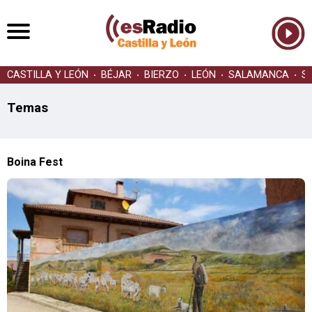
CASTILLA Y LEÓN
BÉJAR
BIERZO
LEÓN
SALAMANCA
S
Temas
Boina Fest