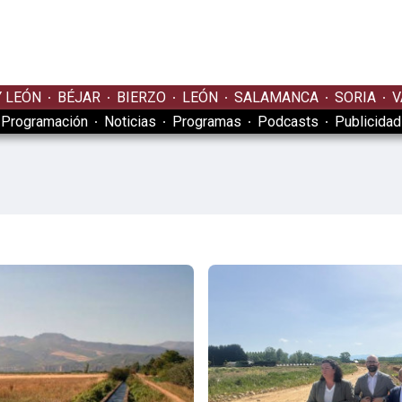
Y LEÓN
BÉJAR
BIERZO
LEÓN
SALAMANCA
SORIA
V
Programación
Noticias
Programas
Podcasts
Publicidad