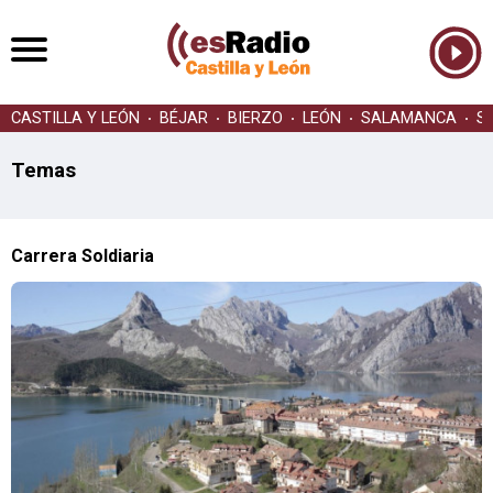
CASTILLA Y LEÓN
BÉJAR
BIERZO
LEÓN
SALAMANCA
S
Temas
Carrera Soldiaria