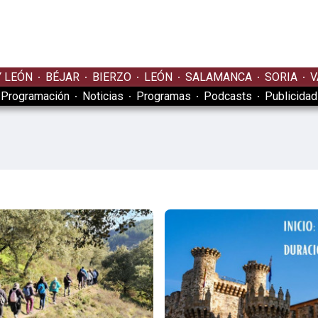
Y LEÓN
BÉJAR
BIERZO
LEÓN
SALAMANCA
SORIA
V
Programación
Noticias
Programas
Podcasts
Publicidad