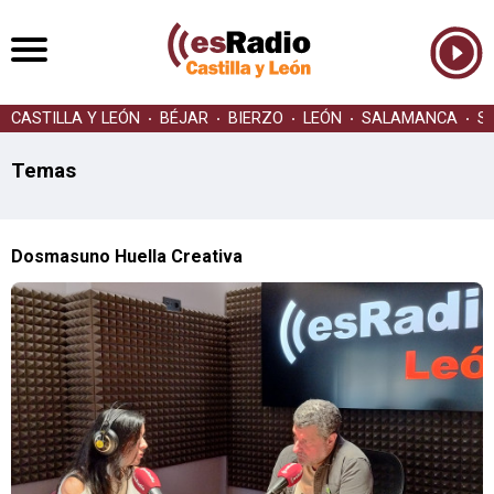
CASTILLA Y LEÓN
BÉJAR
BIERZO
LEÓN
SALAMANCA
S
Temas
Dosmasuno Huella Creativa