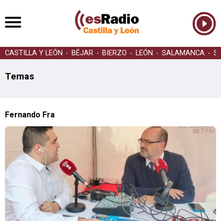
CASTILLA Y LEÓN
BÉJAR
BIERZO
LEÓN
SALAMANCA
S
Temas
Fernando Fra