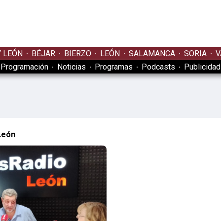
Y LEÓN
BÉJAR
BIERZO
LEÓN
SALAMANCA
SORIA
V
Programación
Noticias
Programas
Podcasts
Publicidad
León