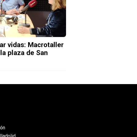
ar vidas: Macrotaller
la plaza de San
eón
lladolid