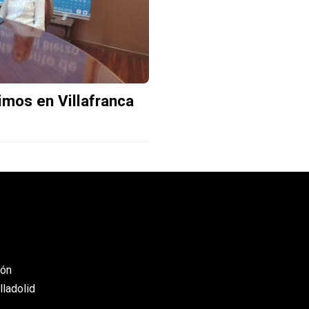
imos en Villafranca
eón
lladolid