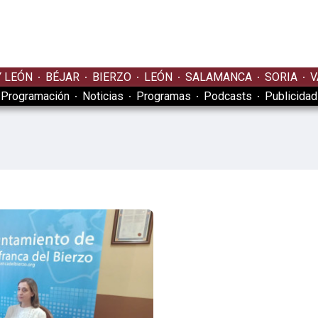
Y LEÓN
BÉJAR
BIERZO
LEÓN
SALAMANCA
SORIA
V
Programación
Noticias
Programas
Podcasts
Publicidad