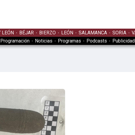
Y LEÓN
BÉJAR
BIERZO
LEÓN
SALAMANCA
SORIA
V
Programación
Noticias
Programas
Podcasts
Publicidad