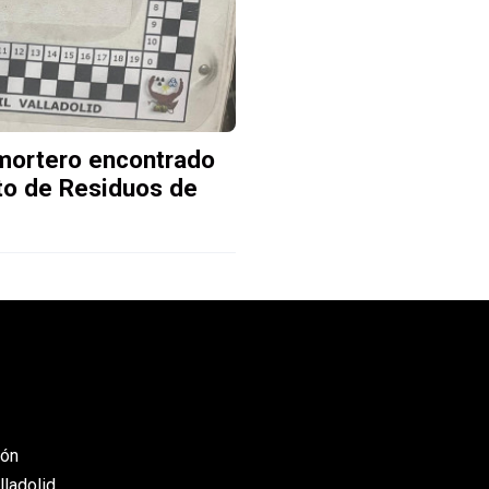
 mortero encontrado
to de Residuos de
eón
lladolid