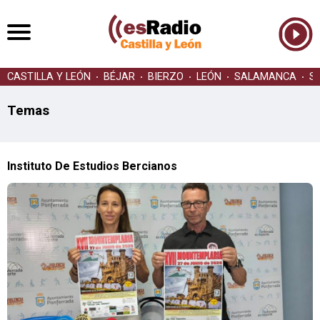
CASTILLA Y LEÓN
BÉJAR
BIERZO
LEÓN
SALAMANCA
S
Temas
Instituto De Estudios Bercianos