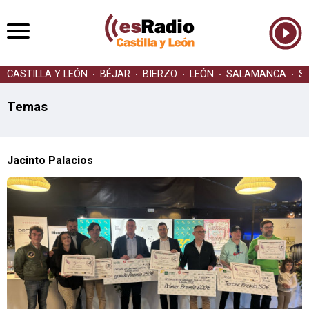
CASTILLA Y LEÓN
BÉJAR
BIERZO
LEÓN
SALAMANCA
S
Temas
Jacinto Palacios