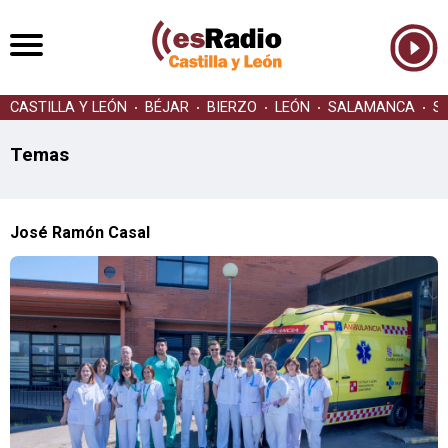
CASTILLA Y LEÓN
BÉJAR
BIERZO
LEÓN
SALAMANCA
S
Temas
José Ramón Casal