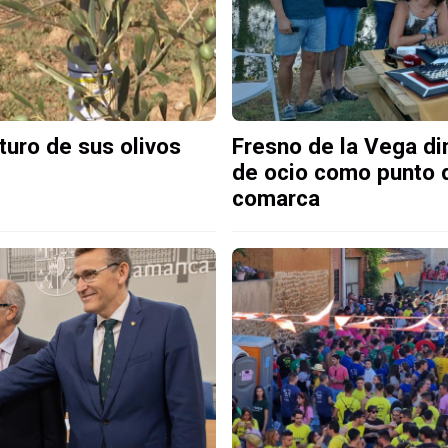
uturo de sus olivos
Fresno de la Vega din
de ocio como punto d
comarca