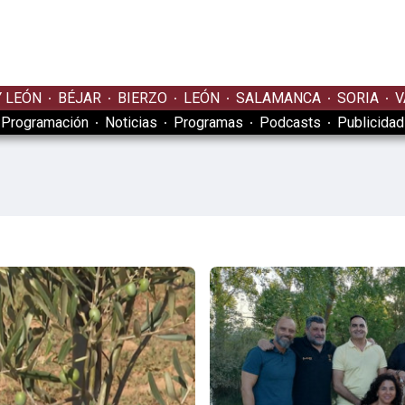
Y LEÓN
BÉJAR
BIERZO
LEÓN
SALAMANCA
SORIA
V
Programación
Noticias
Programas
Podcasts
Publicidad