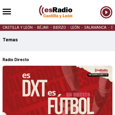
CASTILLA Y LEÓN
BÉJAR
BIERZO
LEÓN
SALAMANCA
S
Temas
Radio Directo