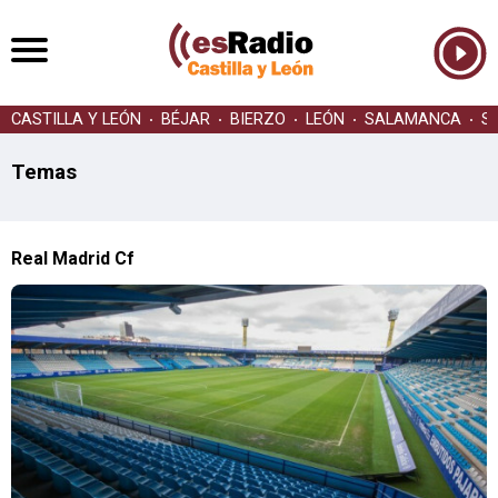
CASTILLA Y LEÓN
BÉJAR
BIERZO
LEÓN
SALAMANCA
S
Temas
Real Madrid Cf