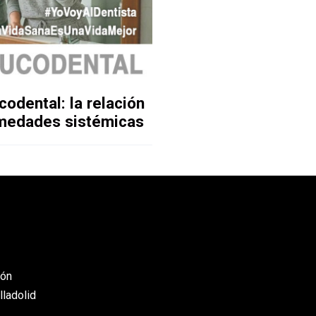
codental: la relación
ermedades sistémicas
eón
lladolid