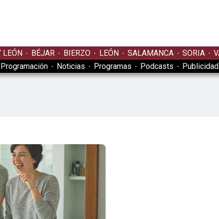
Y LEÓN
BÉJAR
BIERZO
LEÓN
SALAMANCA
SORIA
V
Programación
Noticias
Programas
Podcasts
Publicidad