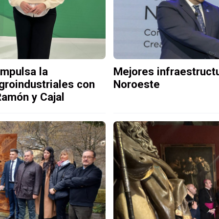
impulsa la
Mejores infraestruct
groindustriales con
Noroeste
Ramón y Cajal