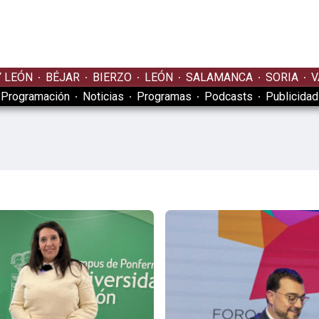
Y LEÓN
BÉJAR
BIERZO
LEÓN
SALAMANCA
SORIA
V
Programación
Noticias
Programas
Podcasts
Publicidad