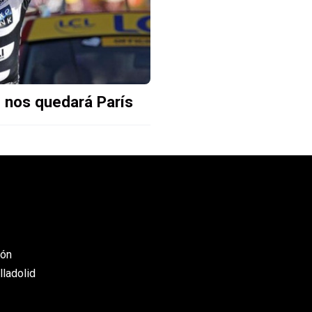
nos quedará París
eón
lladolid