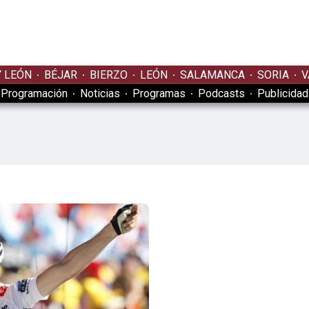
Y LEÓN
BÉJAR
BIERZO
LEÓN
SALAMANCA
SORIA
V
Programación
Noticias
Programas
Podcasts
Publicidad