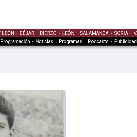
Y LEÓN
BÉJAR
BIERZO
LEÓN
SALAMANCA
SORIA
V
Programación
Noticias
Programas
Podcasts
Publicidad