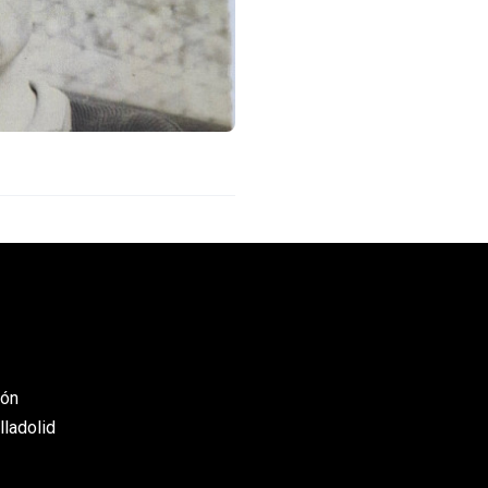
eón
lladolid