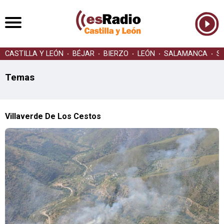
CASTILLA Y LEÓN
BÉJAR
BIERZO
LEÓN
SALAMANCA
S
Temas
Villaverde De Los Cestos