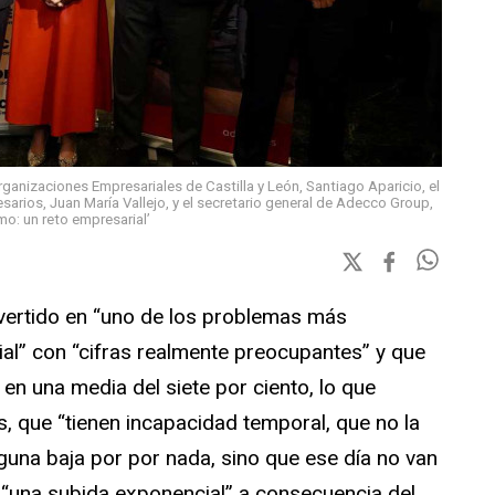
ganizaciones Empresariales de Castilla y León, Santiago Aparicio, el
arios, Juan María Vallejo, y el secretario general de Adecco Group,
mo: un reto empresarial’
nvertido en “uno de los problemas más
al” con “cifras realmente preocupantes” y que
 en una media del siete por ciento, lo que
, que “tienen incapacidad temporal, que no la
nguna baja por por nada, sino que ese día no van
do “una subida exponencial” a consecuencia del