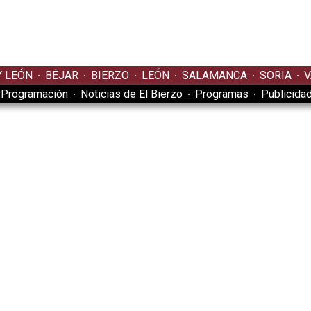
Y LEÓN
BÉJAR
BIERZO
LEÓN
SALAMANCA
SORIA
V
Programación
Noticias de El Bierzo
Programas
Publicida