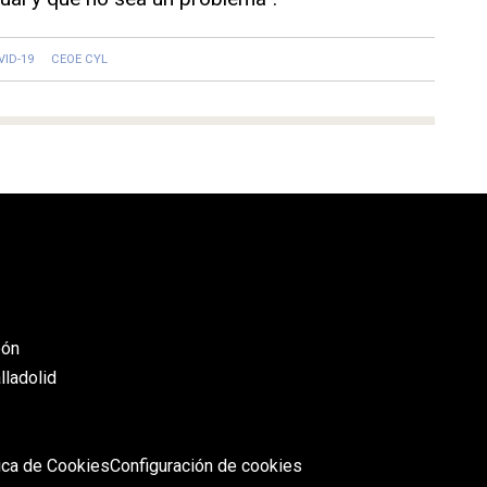
VID-19
CEOE CYL
eón
lladolid
tica de Cookies
Configuración de cookies