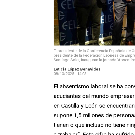
El presidente de la Conferencia Española de Or
presidente de la Federación Leonesa de Empres
Santiago Soler, inauguran la jornada ‘Absentis
Leticia López Benavides
08/10/2025 - 14:03
El absentismo laboral se ha co
acuciantes del mundo empresari
en Castilla y León se encuentran
supone 1,5 millones de personas
tienen o que incluso no tiene ni
a trabajar”. Esta cifra ha sufri