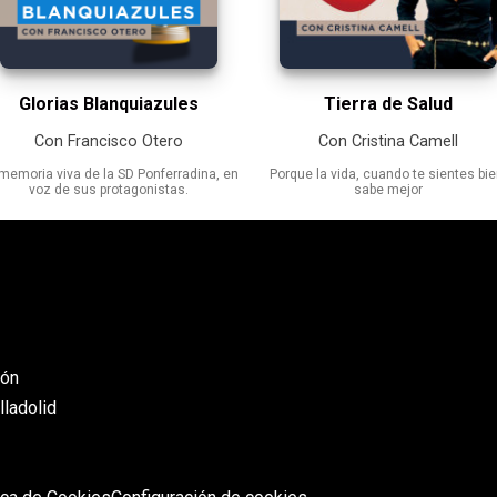
Glorias Blanquiazules
Tierra de Salud
Con Francisco Otero
Con Cristina Camell
memoria viva de la SD Ponferradina, en
Porque la vida, cuando te sientes bie
voz de sus protagonistas.
sabe mejor
eón
lladolid