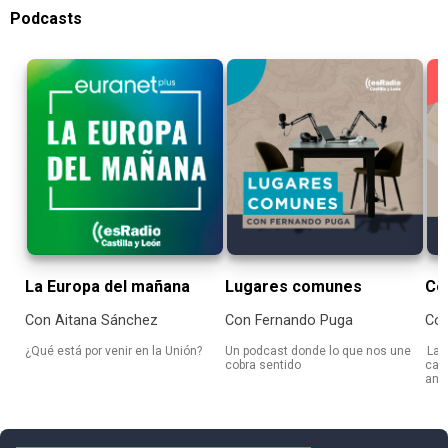
Podcasts
La Europa del mañana
Lugares comunes
Có
Con Aitana Sánchez
Con Fernando Puga
Con
¿Qué está por venir en la Unión?
Un podcast donde lo que nos une
Las 
cobra sentido
cas
ante