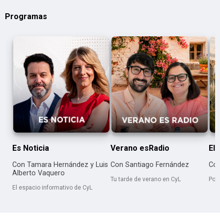
Programas
Es Noticia
Verano esRadio
El 
Con Tamara Hernández y Luis
Con Santiago Fernández
Con
Alberto Vaquero
Tu tarde de verano en CyL
Por
El espacio informativo de CyL