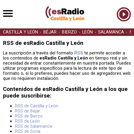
CASTILLA Y LEÓN
BÉJAR
BIERZO
LEÓN
SALAMANCA
S
RSS de esRadio Castilla y León
La suscripción a través del formato
RSS
te permite acceder a
los contenidos de
esRadio Castilla y León
en tiempo real y sin
necesidad de entrar constantemente en nuestra portada. Puedes
utilizar programas específicos para la lectura de este tipo de
formato o, si lo prefieres, puedes hacer uso de agregadores web
que no requieren instalación.
Contenidos de esRadio Castilla y León a los que
puede suscribirse:
RSS de Castilla y León
RSS de Béjar
RSS de Bierzo
RSS de León
RSS de Salamanca
RSS de Soria