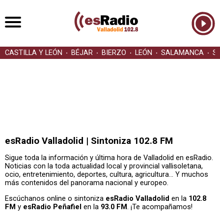
CASTILLA Y LEÓN
BÉJAR
BIERZO
LEÓN
SALAMANCA
S
esRadio Valladolid | Sintoniza 102.8 FM
Sigue toda la información y última hora de Valladolid en esRadio.
Noticias con la toda actualidad local y provincial vallisoletana,
ocio, entretenimiento, deportes, cultura, agricultura… Y muchos
más contenidos del panorama nacional y europeo.
Escúchanos online o sintoniza
esRadio Valladolid
en la
102.8
FM
y
esRadio Peñafiel
en la
93.0 FM
. ¡Te acompañamos!