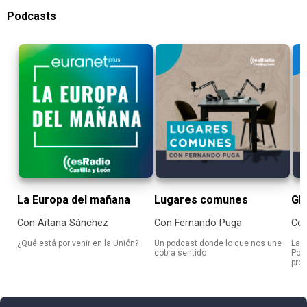
Podcasts
La Europa del mañana
Lugares comunes
Gl
Con Aitana Sánchez
Con Fernando Puga
Con
¿Qué está por venir en la Unión?
Un podcast donde lo que nos une
La 
cobra sentido
Ponf
prot