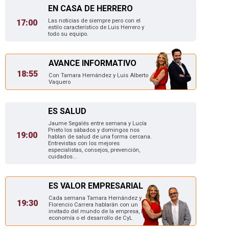
EN CASA DE HERRERO
Las noticias de siempre pero con el
17:00
estilo característico de Luis Herrero y
todo su equipo.
AVANCE INFORMATIVO
18:55
Con Tamara Hernández y Luis Alberto
Vaquero
ES SALUD
Jaume Segalés entre semana y Lucía
Prieto los sábados y domingos nos
19:00
hablan de salud de una forma cercana.
Entrevistas con los mejores
especialistas, consejos, prevención,
cuidados...
ES VALOR EMPRESARIAL
Cada semana Tamara Hernández y
19:30
Florencio Carrera hablarán con un
invitado del mundo de la empresa, la
economía o el desarrollo de CyL