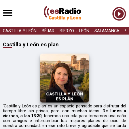
CASTILLA Y LEÓN
BÉJAR
BIERZO
LEÓN
SALAMANCA
S
Castilla y León es plan
'Castilla y León es plan' es un espacio pensado para disfrutar del
tiempo libre sin prisas, pero con muchas ideas.
De lunes a
viernes, a las 13:30
, tenemos una cita para tomarnos una caña
con amigos e intercambiar los mejores planes de ocio de
nuestra comunidad, en ese rato breve y agradable que se tarda