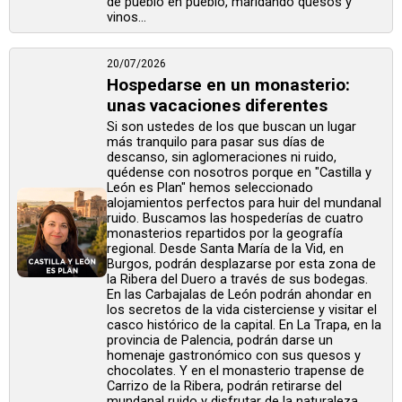
de pueblo en pueblo, maridando quesos y
vinos...
20/07/2026
Hospedarse en un monasterio:
unas vacaciones diferentes
Si son ustedes de los que buscan un lugar
más tranquilo para pasar sus días de
descanso, sin aglomeraciones ni ruido,
quédense con nosotros porque en "Castilla y
León es Plan" hemos seleccionado
alojamientos perfectos para huir del mundanal
ruido. Buscamos las hospederías de cuatro
monasterios repartidos por la geografía
regional. Desde Santa María de la Vid, en
Burgos, podrán desplazarse por esta zona de
la Ribera del Duero a través de sus bodegas.
En las Carbajalas de León podrán ahondar en
los secretos de la vida cisterciense y visitar el
casco histórico de la capital. En La Trapa, en la
provincia de Palencia, podrán darse un
homenaje gastronómico con sus quesos y
chocolates. Y en el monasterio trapense de
Carrizo de la Ribera, podrán retirarse del
mundanal ruido y disfrutar de la naturaleza ...