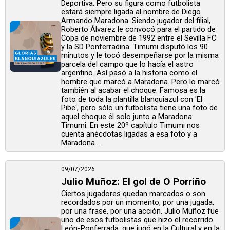
Deportiva. Pero su figura como futbolista
estará siempre ligada al nombre de Diego
Armando Maradona. Siendo jugador del filial,
Roberto Álvarez le convocó para el partido de
Copa de noviembre de 1992 entre el Sevilla FC
y la SD Ponferradina. Timumi disputó los 90
minutos y le tocó desempeñarse por la misma
parcela del campo que lo hacía el astro
argentino. Así pasó a la historia como el
hombre que marcó a Maradona. Pero lo marcó
también al acabar el choque. Famosa es la
foto de toda la plantilla blanquiazul con 'El
Pibe', pero sólo un futbolista tiene una foto de
aquel choque él solo junto a Maradona:
Timumi. En este 20º capítulo Timumi nos
cuenta anécdotas ligadas a esa foto y a
Maradona...
09/07/2026
Julio Muñoz: El gol de O Porriño
Ciertos jugadores quedan marcados o son
recordados por un momento, por una jugada,
por una frase, por una acción. Julio Muñoz fue
uno de esos futbolistas que hizo el recorrido
León-Ponferrada, que jugó en la Cultural y en la