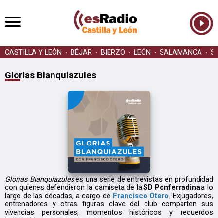
CASTILLA Y LEÓN
BÉJAR
BIERZO
LEÓN
SALAMANCA
S
Glorias Blanquiazules
Glorias Blanquiazules
es una serie de entrevistas en profundidad
con quienes defendieron la camiseta de la
SD Ponferradina
a lo
largo de las décadas, a cargo de
Francisco Otero
. Exjugadores,
entrenadores y otras figuras clave del club comparten sus
vivencias personales, momentos históricos y recuerdos