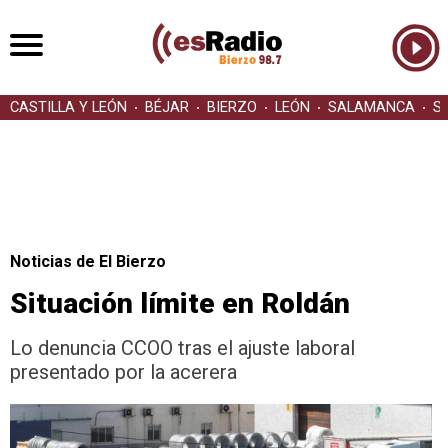
CASTILLA Y LEÓN
BÉJAR
BIERZO
LEÓN
SALAMANCA
S
Noticias de El Bierzo
Situación límite en Roldán
Lo denuncia CCOO tras el ajuste laboral
presentado por la acerera