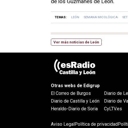
de los Guzmanes de León.
TEMAS:
LEÓN
SEMANA MICOLÓGICA
SET
Ver más noticias de León
Otras webs de Edigrup
El Correo de Burgos
Diario de L
Diario de Castilla y León
Diario de Va
Heraldo-Diario de Soria
CyLTV.es
Aviso Legal
Política de privacidad
Polí