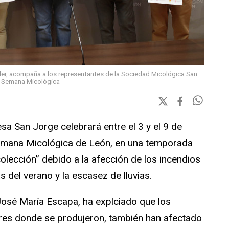
Aller, acompaña a los representantes de la Sociedad Micológica San
la Semana Micológica
a San Jorge celebrará entre el 3 y el 9 de
Semana Micológica de León, en una temporada
olección” debido a la afección de los incendios
s del verano y la escasez de lluvias.
 José María Escapa, ha explciado que los
ares donde se produjeron, también han afectado