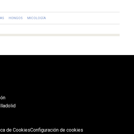
AS
HONGOS
MICOLOGÍA
eón
lladolid
tica de Cookies
Configuración de cookies