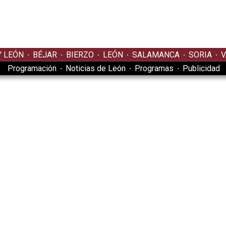
Y LEÓN
BÉJAR
BIERZO
LEÓN
SALAMANCA
SORIA
V
Programación
Noticias de León
Programas
Publicidad