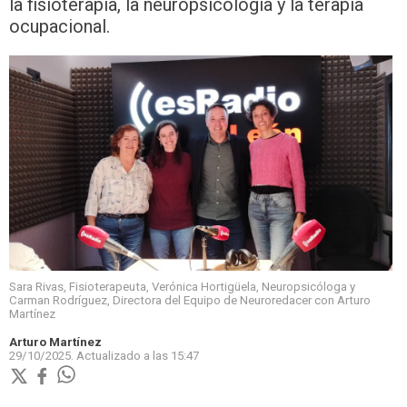
la fisioterapia, la neuropsicología y la terapia
ocupacional.
Sara Rivas, Fisioterapeuta, Verónica Hortigüela, Neuropsicóloga y
Carman Rodríguez, Directora del Equipo de Neuroredacer con Arturo
Martínez
Arturo Martínez
29/10/2025.
Actualizado a las
15:47