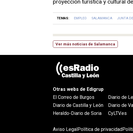
proyección turística y cultural 
TEMAS:
EMPLEO
SALAMANCA
JUNTA DE
Ver más noticias de Salamanca
Otras webs de Edigrup
El Correo de Burgos
Diario de L
Diario de Castilla y León
Diario de Va
Heraldo-Diario de Soria
CyLTV.es
Aviso Legal
Política de privacidad
Polí