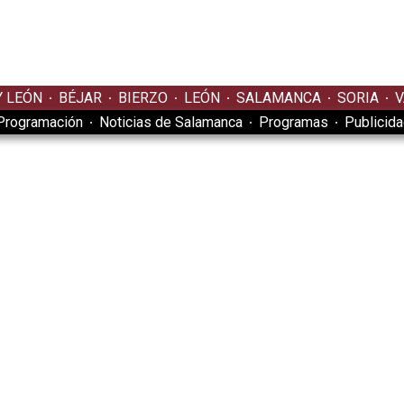
Y LEÓN
BÉJAR
BIERZO
LEÓN
SALAMANCA
SORIA
V
Programación
Noticias de Salamanca
Programas
Publicid