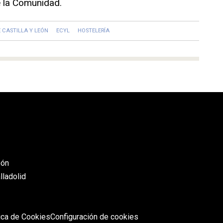
de la Comunidad.
 CASTILLA Y LEÓN
ECYL
HOSTELERÍA
eón
lladolid
tica de Cookies
Configuración de cookies