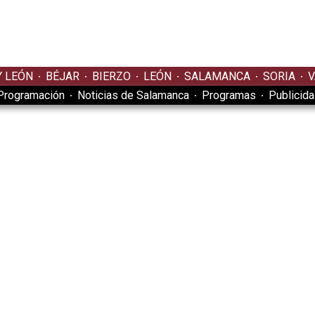
Y LEÓN
BÉJAR
BIERZO
LEÓN
SALAMANCA
SORIA
V
Programación
Noticias de Salamanca
Programas
Publicid