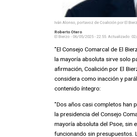
Iván Alonso, portavoz de Coalición por El Bie
Roberto Otero
El Bierzo -
06/05/2025 - 22:55.
Actualizado:
02
"El Consejo Comarcal de El Bie
la mayoría absoluta sirve solo p
afirmación, Coalición por El Bie
considera como inacción y paráli
contenido íntegro:
"Dos años casi completos han 
la presidencia del Consejo Com
mayoría absoluta del Psoe, sin 
funcionando sin presupuestos. L