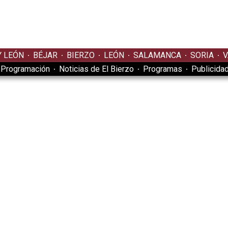
Y LEÓN
BÉJAR
BIERZO
LEÓN
SALAMANCA
SORIA
V
Programación
Noticias de El Bierzo
Programas
Publicida