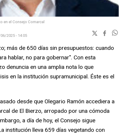
rzo en el Consejo Comarcal
/06/2025 - 14:05
rzo; más de 650 días sin presupuestos: cuando
ara hablar, no para gobernar". Con esta
rzo denuncia en una amplia nota lo que
sis en la institución supramunicipal. Éste es el
pasado desde que Olegario Ramón accediera a
arcal de El Bierzo, arropado por una cómoda
embargo, a día de hoy, el Consejo sigue
a institución lleva 659 días vegetando con