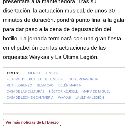
presentará a la mantenedora. Tras su
disertación, la actuación musical, de unos 30
minutos de duración, pondrá punto final a la gala
para dar paso a la cena de degustación del
botillo. La jornada terminará con una gran fiesta
en el pabellón con las actuaciones de las
orquestas Waykas y La Última Legión.
TEMAS:
EL BIERZO
BEMBIBRE
FESTIVAL DEL BOTILLO DE BEMBIBRE
JOSÉ RIBAGORDA
RUTH LORENZO
SILVIA CAO
BELÉN MARTÍN
CASA DE LAS CULTURAS
HÉCTOR KEUDELL
MARÍA DE MIGUEL
CASA DE LEÓN EN CANTABRIA
WAYKAS
LA ÚLTIMA LEGIÓN
Ver más noticias de El Bierzo