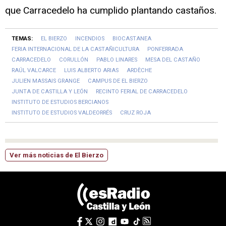
que Carracedelo ha cumplido plantando castaños.
TEMAS:
EL BIERZO
INCENDIOS
BIOCASTANEA
FERIA INTERNACIONAL DE LA CASTAÑICULTURA
PONFERRADA
CARRACEDELO
CORULLÓN
PABLO LINARES
MESA DEL CASTAÑO
RAÚL VALCARCE
LUIS ALBERTO ARIAS
ARDÈCHE
JULIEN MASSAIS GRANGE
CAMPUS DE EL BIERZO
JUNTA DE CASTILLA Y LEÓN
RECINTO FERIAL DE CARRACEDELO
INSTITUTO DE ESTUDIOS BERCIANOS
INSTITUTO DE ESTUDIOS VALDEORRÉS
CRUZ ROJA
Ver más noticias de El Bierzo