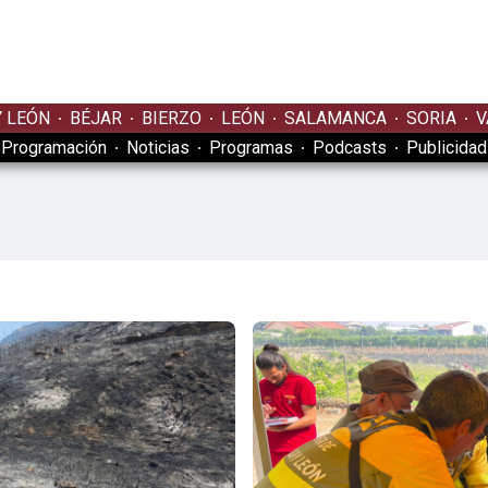
Y LEÓN
BÉJAR
BIERZO
LEÓN
SALAMANCA
SORIA
V
Programación
Noticias
Programas
Podcasts
Publicidad