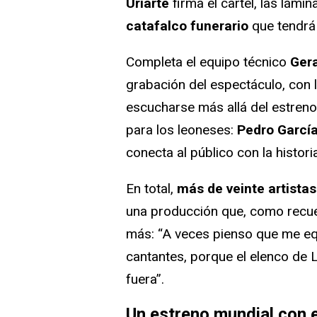
Uriarte
firma el cartel, las lámi
catafalco funerario
que tendrá 
Completa el equipo técnico
Ger
grabación del espectáculo, con 
escucharse más allá del estren
para los leoneses:
Pedro García
conecta al público con la histori
En total,
más de veinte artistas
una producción que, como recue
más: “A veces pienso que me equ
cantantes, porque el elenco de
fuera”.
Un estreno mundial con 