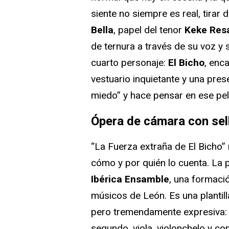
siente no siempre es real, tirar d
Bella
, papel del tenor
Keke Resa
de ternura a través de su voz y s
cuarto personaje:
El Bicho
, enc
vestuario inquietante y una pre
miedo” y hace pensar en ese pel
Ópera de cámara con sel
“La Fuerza extraña de El Bicho”
cómo y por quién lo cuenta. La 
Ibérica Ensamble
, una formaci
músicos de León. Es una plantill
pero tremendamente expresiva
segundo, viola, violonchelo y con