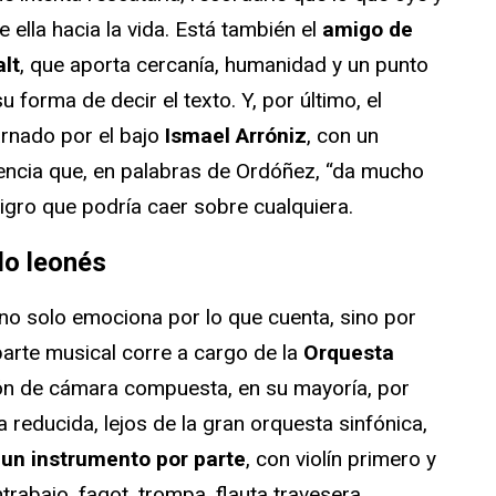
e ella hacia la vida. Está también el
amigo de
lt
, que aporta cercanía, humanidad y un punto
u forma de decir el texto. Y, por último, el
arnado por el bajo
Ismael Arróniz
, con un
sencia que, en palabras de Ordóñez, “da mucho
igro que podría caer sobre cualquiera.
lo leonés
 no solo emociona por lo que cuenta, sino por
parte musical corre a cargo de la
Orquesta
ón de cámara compuesta, en su mayoría, por
a reducida, lejos de la gran orquesta sinfónica,
:
un instrumento por parte
, con violín primero y
trabajo, fagot, trompa, flauta travesera,