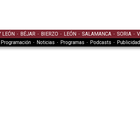
Y LEÓN
BÉJAR
BIERZO
LEÓN
SALAMANCA
SORIA
V
Programación
Noticias
Programas
Podcasts
Publicidad