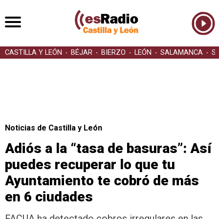
CASTILLA Y LEÓN
BÉJAR
BIERZO
LEÓN
SALAMANCA
S
Noticias de Castilla y León
Adiós a la “tasa de basuras”: Así
puedes recuperar lo que tu
Ayuntamiento te cobró de más
en 6 ciudades
FACUA ha detectado cobros irregulares en las