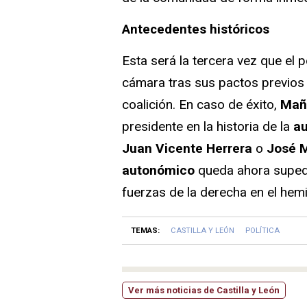
Antecedentes históricos
Esta será la tercera vez que el p
cámara tras sus pactos previo
coalición. En caso de éxito,
Mañ
presidente en la historia de la
a
Juan Vicente Herrera
o
José M
autonómico
queda ahora supedi
fuerzas de la derecha en el hemi
TEMAS:
CASTILLA Y LEÓN
POLÍTICA
Ver más noticias de Castilla y León