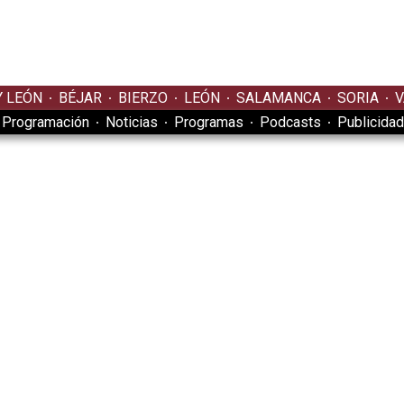
Y LEÓN
BÉJAR
BIERZO
LEÓN
SALAMANCA
SORIA
V
Programación
Noticias
Programas
Podcasts
Publicidad