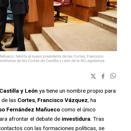
añueco, felicita al nuevo presidente de las Cortes, Francisco
titutiva de las Cortes de Castilla y León de la XII Legislatura.
Castilla y León
ya tiene un nombre propio para
e de las
Cortes
,
Francisco Vázquez
, ha
nso Fernández Mañueco
como el único
ara afrontar el debate de
investidura
. Tras
contactos con las formaciones políticas, se