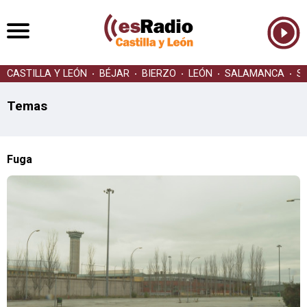
CASTILLA Y LEÓN
BÉJAR
BIERZO
LEÓN
SALAMANCA
S
Temas
Fuga