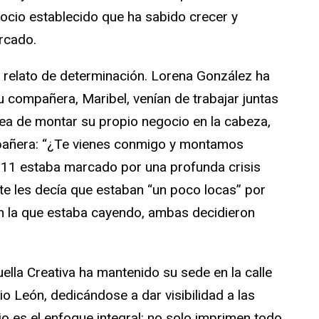
egocio establecido que ha sabido crecer y
rcado.
 relato de determinación. Lorena González ha
u compañera, Maribel, venían de trabajar juntas
idea de montar su propio negocio en la cabeza,
pañera: “¿Te vienes conmigo y montamos
2011 estaba marcado por una profunda crisis
e les decía que estaban “un poco locas” por
 la que estaba cayendo, ambas decidieron
la Creativa ha mantenido su sede en la calle
o León, dedicándose a dar visibilidad a las
o es el enfoque integral: no solo imprimen todo