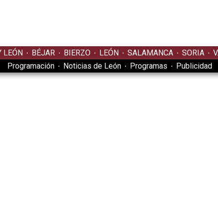
Y LEÓN
BÉJAR
BIERZO
LEÓN
SALAMANCA
SORIA
V
Programación
Noticias de León
Programas
Publicidad