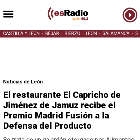
CASTILLA Y LEÓN
BÉJAR
BIERZO
LEÓN
SALAMANCA
S
Noticias de León
El restaurante El Capricho de
Jiménez de Jamuz recibe el
Premio Madrid Fusión a la
Defensa del Producto
Se trata de un galardón otorgado por Alimentos